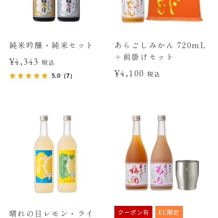
純米吟醸・純米セット
あらごしみかん 720mL
＋前掛けセット
¥4,343
税込
¥4,100
税込
5.0
（7）
クーポン有
EC限定
晴れの日レモン・ライ