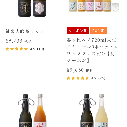
クーポン有
EC限定
純米大吟醸セット
呑み比べ！720ml人気
¥9,733
税込
リキュール5本セット<
4.9
（10）
ロックグラス付>【初回
クーポン】
¥9,630
税込
4.9
（25）