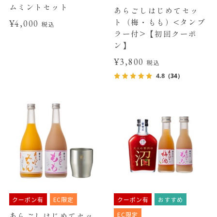
ムミントセット
あらごしはじめてセッ
ト（梅・もも）<タンブ
¥4,000
税込
ラー付>【初回クーポ
ン】
¥3,800
税込
4.8
（34）
クーポン有
EC限定
クーポン有
おすすめ
EC限定
あらごしはじめてセッ