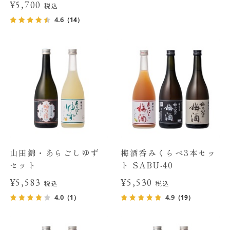
¥5,700
税込
4.6
（14）
山田錦・あらごしゆず
梅酒呑みくらべ3本セッ
セット
ト SABU-40
¥5,583
¥5,530
税込
税込
4.0
4.9
（1）
（19）