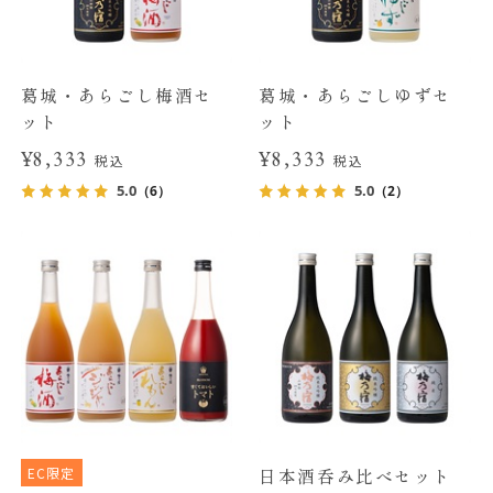
葛城・あらごし梅酒セ
葛城・あらごしゆずセ
ット
ット
¥8,333
¥8,333
税込
税込
5.0
5.0
（6）
（2）
EC限定
日本酒呑み比べセット