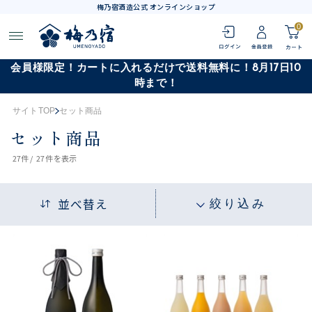
梅乃宿酒造公式 オンラインショップ
0
会員様限定！カートに入れるだけで送料無料に！8月17日10
時まで！
サイトTOP
セット商品
セット商品
27
件 /
27件
を表示
並べ替え
絞り込み