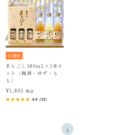
EC限定
あらごし180mL×3本セ
ット（梅酒・ゆず・も
も）
¥1,801
税込
4.8
（12）
1