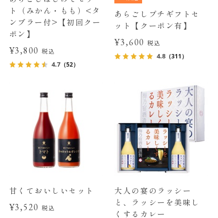
ト（みかん・もも）<タ
あらごしプチギフトセ
ンブラー付>【初回クー
ット【クーポン有】
ポン】
¥3,600
税込
¥3,800
税込
4.8
（311）
4.7
（52）
甘くておいしいセット
大人の宴のラッシー
と、ラッシーを美味し
¥3,520
税込
くするカレー