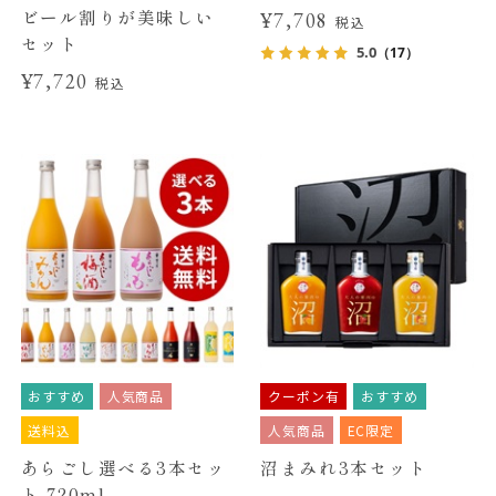
ビール割りが美味しい
¥7,708
税込
セット
5.0
（17）
¥7,720
税込
おすすめ
人気商品
クーポン有
おすすめ
送料込
人気商品
EC限定
あらごし選べる3本セッ
沼まみれ3本セット
ト 720ml