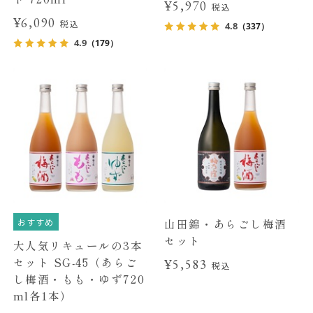
¥5,970
税込
¥6,090
税込
4.8
（337）
4.9
（179）
おすすめ
山田錦・あらごし梅酒
セット
大人気リキュールの3本
セット SG-45（あらご
¥5,583
税込
し梅酒・もも・ゆず720
ml各1本）