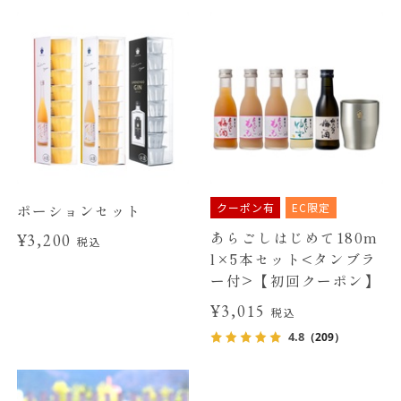
クーポン有
EC限定
ポーションセット
あらごしはじめて180m
¥3,200
税込
l×5本セット<タンブラ
ー付>【初回クーポン】
¥3,015
税込
4.8
（209）