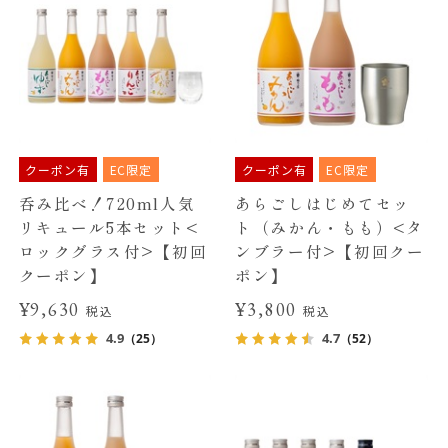
クーポン有
EC限定
クーポン有
EC限定
呑み比べ！720ml人気
あらごしはじめてセッ
リキュール5本セット<
ト（みかん・もも）<タ
ロックグラス付>【初回
ンブラー付>【初回クー
クーポン】
ポン】
¥9,630
¥3,800
税込
税込
4.9
4.7
（25）
（52）