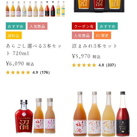
おすすめ
人気商品
クーポン有
おすすめ
送料込
人気商品
EC限定
あらごし選べる3本セッ
沼まみれ3本セット
ト 720ml
¥5,970
税込
¥6,090
税込
4.8
（337）
4.9
（176）