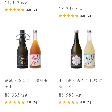
¥4,343
税込
¥8,333
税込
5.0
（7）
5.0
（2）
葛城・あらごし梅酒セ
山田錦・あらごしゆず
ット
セット
¥8,333
¥5,583
税込
税込
5.0
4.0
（6）
（1）