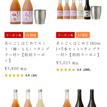
クーポン有
EC限定
クーポン有
EC限定
あらごしはじめてセッ
あらごしはじめて180m
ト（梅・もも）<タンブ
l×5本セット<タンブラ
ラー付>【初回クーポ
ー付>【初回クーポン】
ン】
¥3,015
税込
¥3,800
税込
4.8
（208）
4.8
（34）