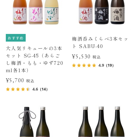
おすすめ
梅酒呑みくらべ3本セッ
ト SABU-40
大人気リキュールの3本
セット SG-45（あらご
¥5,530
税込
し梅酒・もも・ゆず720
4.9
（19）
ml各1本）
¥5,700
税込
4.6
（14）