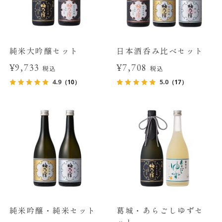
純米大吟醸セット
日本酒呑み比べセット
¥9,733
¥7,708
税込
税込
4.9
5.0
（10）
（17）
純米吟醸・純米セット
葛城・あらごしゆずセ
ット