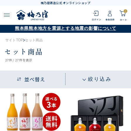
梅乃宿酒造公式 オンラインショップ
0
熊本県熊本地方を震源とする地震の影響について
サイトTOP
セット商品
セット商品
27
件 /
27件
を表示
並べ替え
絞り込み