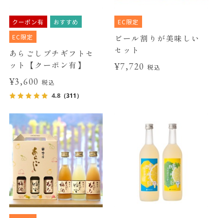
クーポン有
おすすめ
EC限定
EC限定
ビール割りが美味しい
セット
あらごしプチギフトセ
ット【クーポン有】
¥7,720
税込
¥3,600
税込
4.8
（311）