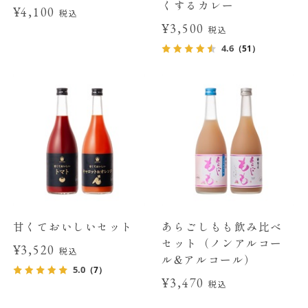
くするカレー
¥4,100
税込
¥3,500
税込
4.6
（51）
甘くておいしいセット
あらごしもも飲み比べ
セット（ノンアルコー
¥3,520
税込
ル&アルコール）
5.0
（7）
¥3,470
税込