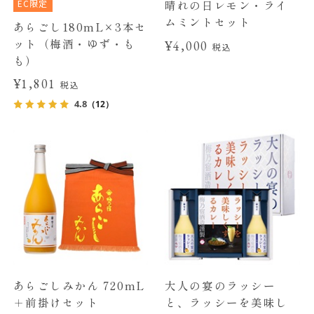
EC限定
晴れの日レモン・ライ
ムミントセット
あらごし180mL×3本セ
ット（梅酒・ゆず・も
¥4,000
税込
も）
¥1,801
税込
4.8
（12）
あらごしみかん 720mL
大人の宴のラッシー
＋前掛けセット
と、ラッシーを美味し