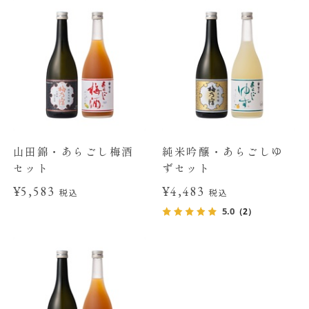
山田錦・あらごし梅酒
純米吟醸・あらごしゆ
セット
ずセット
¥5,583
¥4,483
税込
税込
5.0
（2）