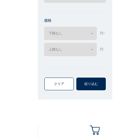
価格
円~
円
クリア
絞り込む