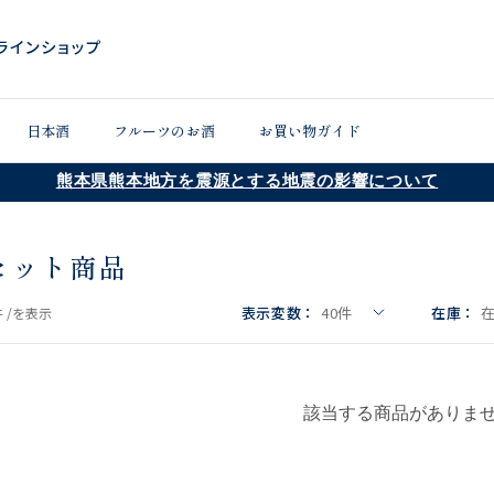
日本酒
フルーツのお酒
お買い物ガイド
熊本県熊本地方を震源とする地震の影響について
セット商品
表示変数：
40
件
在庫：
 /
を表示
該当する商品がありま