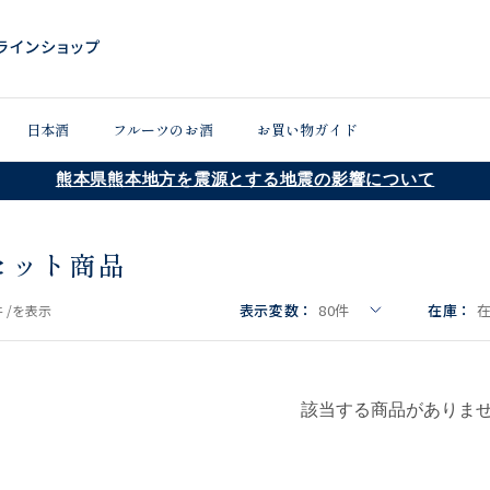
日本酒
フルーツのお酒
お買い物ガイド
熊本県熊本地方を震源とする地震の影響について
セット商品
表示変数：
80
件
在庫：
 /
を表示
該当する商品がありま