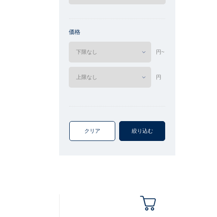
価格
円~
円
クリア
絞り込む