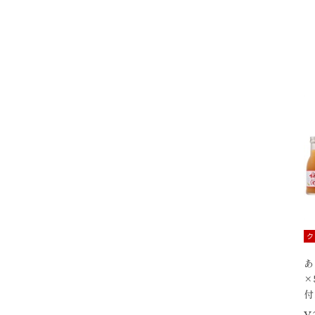
ク
あ
×
付