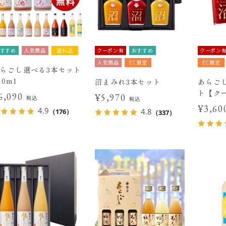
すすめ
人気商品
送料込
クーポン有
おすすめ
クーポン
人気商品
EC限定
EC限定
らごし選べる3本セット
20ml
沼まみれ3本セット
あらご
ト【ク
6,090
¥5,970
税込
税込
¥3,6
4.9
4.8
（176）
（337）