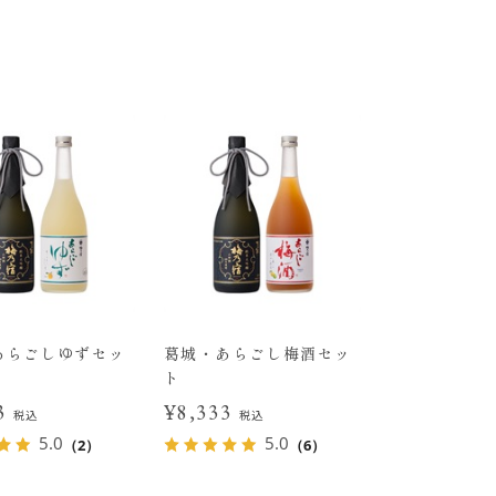
あらごしゆずセッ
葛城・あらごし梅酒セッ
ト
33
¥8,333
税込
税込
5.0
5.0
（2）
（6）