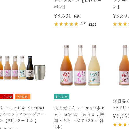
クグラス付>【初回クー
ブラー
ポン】
ン】
¥9,630
¥3,8
税込
4.9
（25）
ーポン有
EC限定
おすすめ
梅酒呑
SABU-
らごしはじめて180ml
大人気リキュールの3本セ
5本セット<タンブラー
ット SG-45（あらごし梅
¥5,5
>【初回クーポン】
酒・もも・ゆず720ml各
1本）