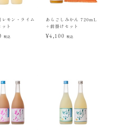
日レモン・ライム
あらごしみかん 720mL
セット
＋前掛けセット
00
¥4,100
税込
税込