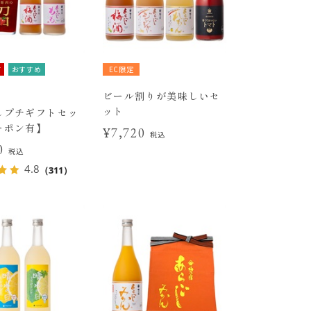
有
おすすめ
EC限定
ビール割りが美味しいセ
ット
しプチギフトセッ
ーポン有】
¥7,720
税込
00
税込
4.8
（311）