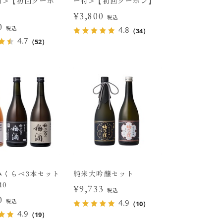
付>【初回クーポ
ー付>【初回クーポン】
¥3,800
税込
00
税込
4.8
（34）
4.7
（52）
みくらべ3本セット
純米大吟醸セット
40
¥9,733
税込
30
税込
4.9
（10）
4.9
（19）