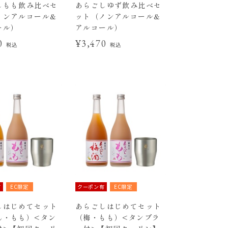
しもも飲み比べセ
あらごしゆず飲み比べセ
ノンアルコール&
ット（ノンアルコール&
ール）
アルコール）
70
¥3,470
税込
税込
有
EC限定
クーポン有
EC限定
しはじめてセット
あらごしはじめてセット
ん・もも）<タン
（梅・もも）<タンブラ