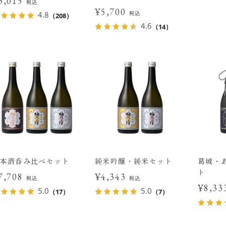
3,015
税込
¥5,700
税込
4.8
（208）
4.6
（14）
本酒呑み比べセット
純米吟醸・純米セット
葛城・
ト
7,708
¥4,343
税込
税込
¥8,3
5.0
5.0
（17）
（7）