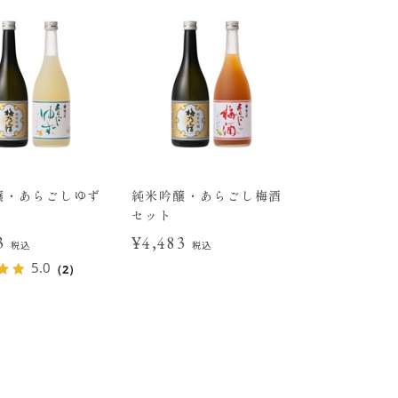
醸・あらごしゆず
純米吟醸・あらごし梅酒
セット
83
¥4,483
税込
税込
5.0
（2）