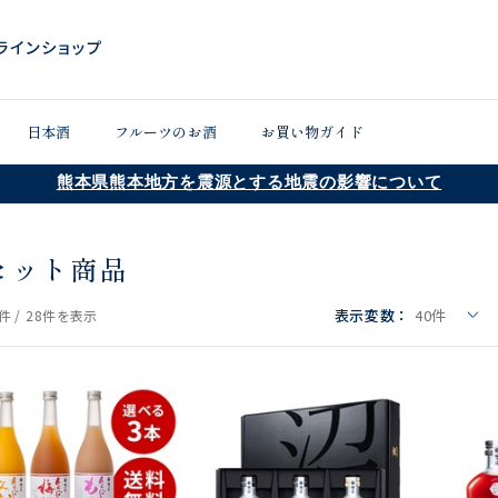
日本酒
フルーツのお酒
お買い物ガイド
熊本県熊本地方を震源とする地震の影響について
セット商品
表示変数：
40
件
件 /
28件
を表示