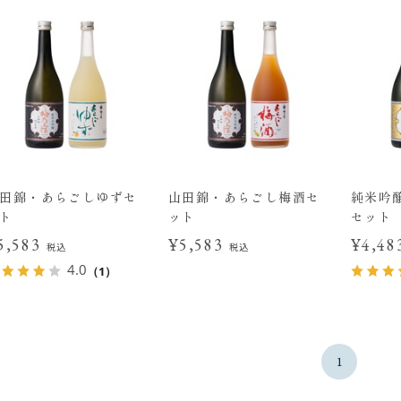
田錦・あらごしゆずセ
山田錦・あらごし梅酒セ
純米吟
ト
ット
セット
5,583
¥5,583
¥4,4
税込
税込
4.0
（1）
1