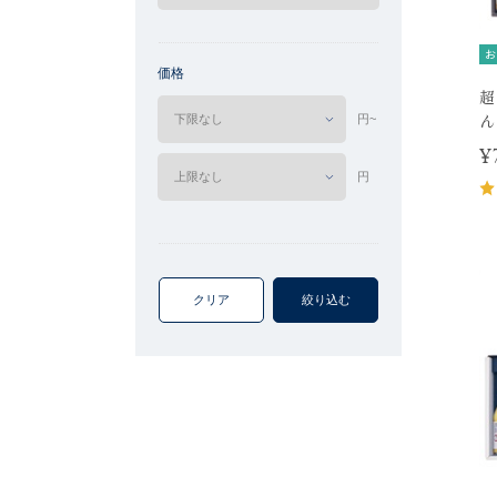
お
価格
超
ん
円~
¥
円
クリア
絞り込む