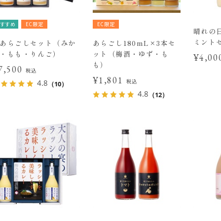
すすめ
EC限定
EC限定
晴れの
ミント
あらごしセット（みか
あらごし180mL×3本セ
・もも・りんご）
ット（梅酒・ゆず・も
¥4,0
も）
7,500
税込
¥1,801
税込
4.8
（10）
4.8
（12）