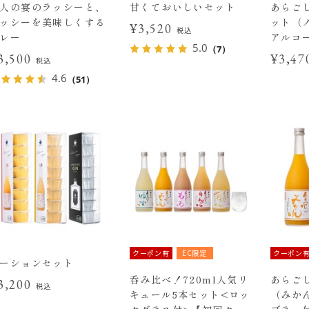
人の宴のラッシーと、
甘くておいしいセット
あらご
ッシーを美味しくする
ット（
¥3,520
税込
レー
アルコ
5.0
（7）
3,500
¥3,4
税込
4.6
（51）
クーポン有
EC限定
クーポン
ーションセット
呑み比べ！720ml人気リ
あらご
3,200
税込
キュール5本セット<ロッ
（みか