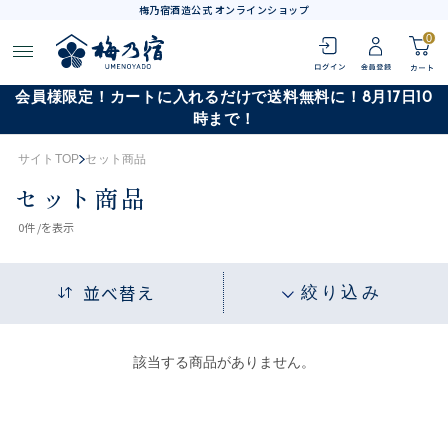
梅乃宿酒造公式 オンラインショップ
0
会員様限定！カートに入れるだけで送料無料に！8月17日10
時まで！
サイトTOP
セット商品
セット商品
0
件 /
を表示
並べ替え
絞り込み
該当する商品がありません。