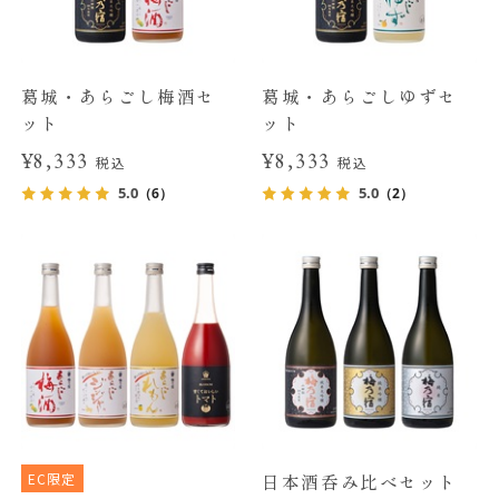
葛城・あらごし梅酒セ
葛城・あらごしゆずセ
ット
ット
¥8,333
¥8,333
税込
税込
5.0
5.0
（6）
（2）
EC限定
日本酒呑み比べセット