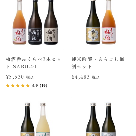
梅酒呑みくらべ3本セッ
純米吟醸・あらごし梅
ト SABU-40
酒セット
¥5,530
¥4,483
税込
税込
4.9
（19）