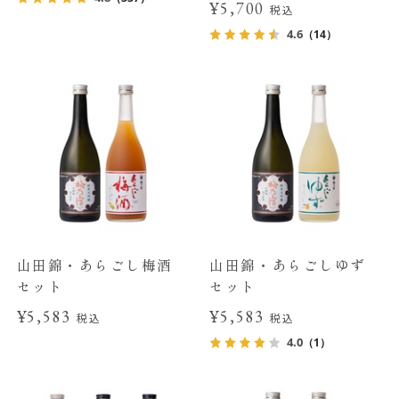
¥5,700
税込
4.6
（14）
山田錦・あらごし梅酒
山田錦・あらごしゆず
セット
セット
¥5,583
¥5,583
税込
税込
4.0
（1）