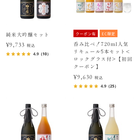
クーポン有
EC限定
純米大吟醸セット
呑み比べ！720ml人気
¥9,733
税込
リキュール5本セット<
4.9
（10）
ロックグラス付>【初回
クーポン】
¥9,630
税込
4.9
（25）