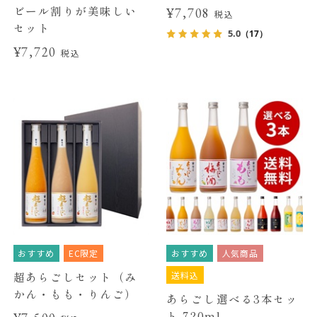
ビール割りが美味しい
¥7,708
税込
セット
5.0
（17）
¥7,720
税込
おすすめ
EC限定
おすすめ
人気商品
送料込
超あらごしセット（み
かん・もも・りんご）
あらごし選べる3本セッ
ト 720ml