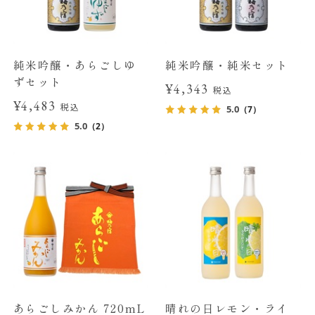
純米吟醸・あらごしゆ
純米吟醸・純米セット
ずセット
¥4,343
税込
¥4,483
税込
5.0
（7）
5.0
（2）
あらごしみかん 720mL
晴れの日レモン・ライ