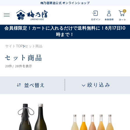
梅乃宿酒造公式 オンラインショップ
0
会員様限定！カートに入れるだけで送料無料に！8月17日10
時まで！
サイトTOP
セット商品
セット商品
20
件 /
28件
を表示
並べ替え
絞り込み