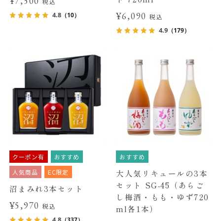
¥7,500
税込
¥6,090
4.8
（10）
税込
4.9
（179）
クーポン有
おすすめ
おすすめ
人気商品
EC限定
大人気リキュールの3本
セット SG-45（あらご
沼まみれ3本セット
し梅酒・もも・ゆず720
¥5,970
税込
ml各1本）
4.8
（337）