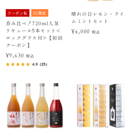
クーポン有
EC限定
晴れの日レモン・ライ
ムミントセット
呑み比べ！720ml人気
リキュール5本セット<
¥4,000
税込
ロックグラス付>【初回
クーポン】
¥9,630
税込
4.9
（25）