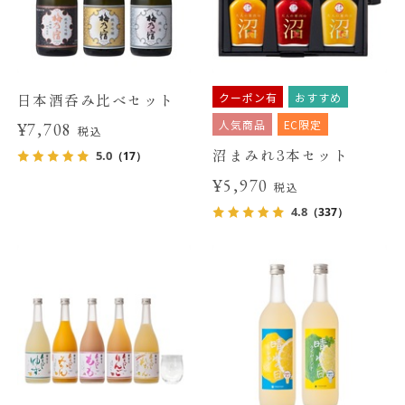
クーポン有
おすすめ
日本酒呑み比べセット
人気商品
EC限定
¥7,708
税込
沼まみれ3本セット
5.0
（17）
¥5,970
税込
4.8
（337）