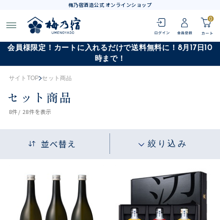
梅乃宿酒造公式 オンラインショップ
0
会員様限定！カートに入れるだけで送料無料に！8月17日10
時まで！
サイトTOP
セット商品
セット商品
8
件 /
28件
を表示
並べ替え
絞り込み