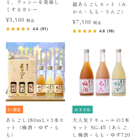
と、ラッシーを美味し
超あらごしセット（み
くするカレー
かん・もも・りんご）
¥3,500
税込
¥7,500
税込
4.6
（51）
4.8
（10）
EC限定
おすすめ
あらごし180mL×3本セ
大人気リキュールの3本
ット（梅酒・ゆず・も
セット SG-45（あらご
も）
し梅酒・もも・ゆず720