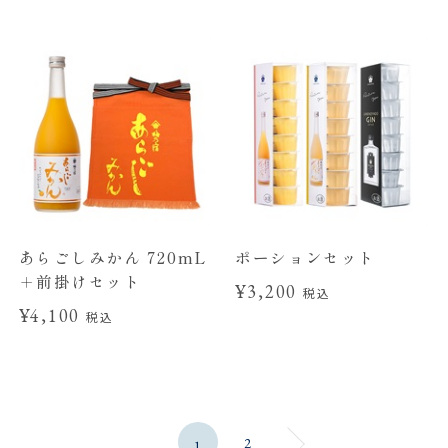
あらごしみかん 720mL
ポーションセット
＋前掛けセット
¥3,200
税込
¥4,100
税込
2
1