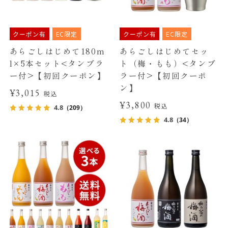
クーポン有
EC限定
クーポン有
EC限定
あらごしはじめて180m
あらごしはじめてセッ
l×5本セット<タンブラ
ト（梅・もも）<タンブ
ー付>【初回クーポン】
ラー付>【初回クーポ
ン】
¥3,015
税込
¥3,800
税込
4.8
（209）
4.8
（34）