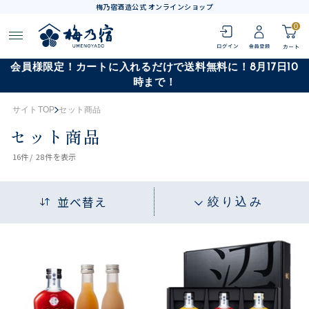
梅乃宿酒造公式 オンラインショップ
0
会員様限定！カートに入れるだけで送料無料に！8月17日10
時まで！
サイトTOP
セット商品
セット商品
16
件 /
28件
を表示
並べ替え
絞り込み