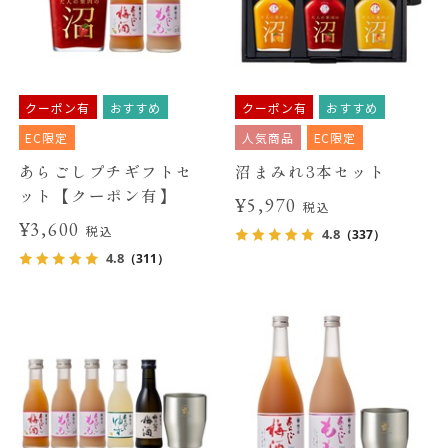
クーポン有
おすすめ
クーポン有
おすすめ
EC限定
人気商品
EC限定
あらごしプチギフトセ
沼まみれ3本セット
ット【クーポン有】
¥5,970
税込
¥3,600
税込
4.8
（337）
4.8
（311）