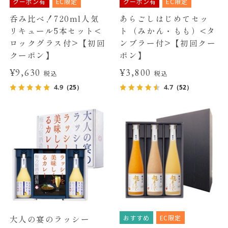
クーポン有
EC限定
クーポン有
EC限定
呑み比べ！720ml人気
あらごしはじめてセッ
リキュール5本セット<
ト（みかん・もも）<タ
ロックグラス付>【初回
ンブラー付>【初回クー
クーポン】
ポン】
¥9,630
¥3,800
税込
税込
4.9
4.7
（25）
（52）
おすすめ
EC限定
大人の宴のラッシー