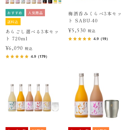
おすすめ
人気商品
梅酒呑みくらべ3本セッ
ト SABU-40
送料込
¥5,530
あらごし選べる3本セッ
税込
ト 720ml
4.9
（19）
¥6,090
税込
4.9
（179）