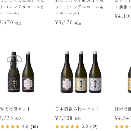
らごしもも飲み比べセ
あらごしゆず飲み比べセ
あらごし
ト（ノンアルコール&
ット（ノンアルコール&
＋前掛
ルコール）
アルコール）
¥4,1
3,470
¥3,470
税込
税込
米大吟醸セット
日本酒呑み比べセット
純米吟
9,733
¥7,708
¥4,3
税込
税込
4.9
5.0
（10）
（17）