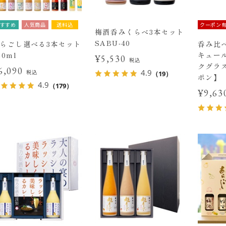
すすめ
人気商品
送料込
クーポン
梅酒呑みくらべ3本セット
SABU-40
らごし選べる3本セット
呑み比べ
20ml
キュー
¥5,530
税込
クグラ
6,090
4.9
税込
（19）
ポン】
4.9
（179）
¥9,6