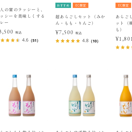
おすすめ
EC限定
EC限定
人の宴のラッシーと、
ッシーを美味しくする
超あらごしセット（みか
あらごし
レー
ん・もも・りんご）
ット（
も）
3,500
¥7,500
税込
税込
¥1,8
4.6
4.8
（51）
（10）