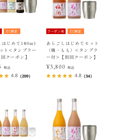
有
EC限定
クーポン有
EC限定
はじめて180ml
あらごしはじめてセット
セット<タンブラー
（梅・もも）<タンブラ
初回クーポン】
ー付>【初回クーポン】
15
¥3,800
税込
税込
4.8
4.8
（209）
（34）