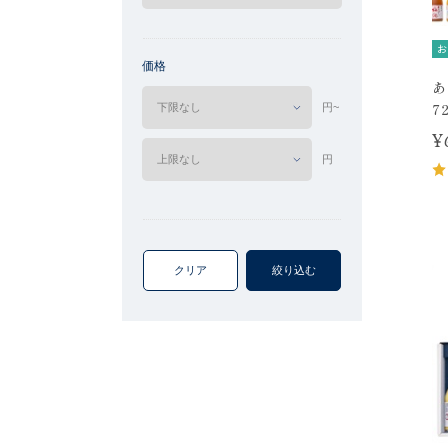
お
価格
あ
7
円~
¥
円
クリア
絞り込む