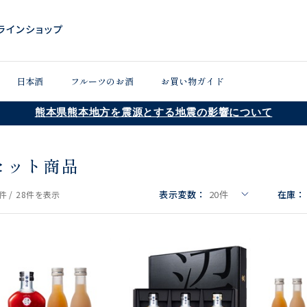
日本酒
フルーツのお酒
お買い物ガイド
熊本県熊本地方を震源とする地震の影響について
セット商品
表示変数：
20
件
在庫：
件 /
28件
を表示