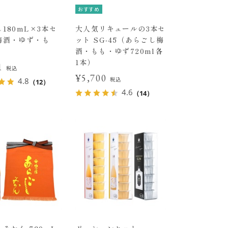
おすすめ
180mL×3本セ
大人気リキュールの3本セ
梅酒・ゆず・も
ット SG-45（あらごし梅
酒・もも・ゆず720ml各
1本）
01
税込
¥5,700
税込
4.8
（12）
4.6
（14）