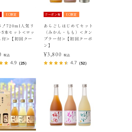
有
EC限定
クーポン有
EC限定
！720ml人気リ
あらごしはじめてセット
ル5本セット<ロッ
（みかん・もも）<タン
ス付>【初回クー
ブラー付>【初回クーポ
ン】
30
¥3,800
税込
税込
4.9
4.7
（25）
（52）