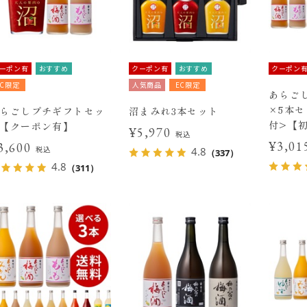
ーポン有
おすすめ
クーポン有
おすすめ
クーポン
EC限定
人気商品
EC限定
あらごし
×5本
らごしプチギフトセッ
沼まみれ3本セット
付>【
【クーポン有】
¥5,970
税込
¥3,0
3,600
税込
4.8
（337）
4.8
（311）