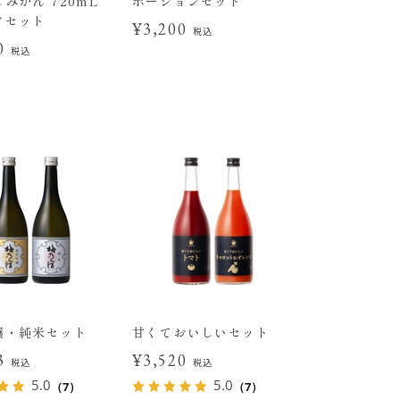
みかん 720mL
ポーションセット
けセット
¥3,200
税込
00
税込
醸・純米セット
甘くておいしいセット
43
¥3,520
税込
税込
5.0
5.0
（7）
（7）