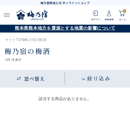
梅乃宿酒造公式 オンラインショップ
0
熊本県熊本地方を震源とする地震の影響について
サイトTOP
梅乃宿の梅酒
梅乃宿の梅酒
0
件 /
を表示
並べ替え
絞り込み
該当する商品がありません。