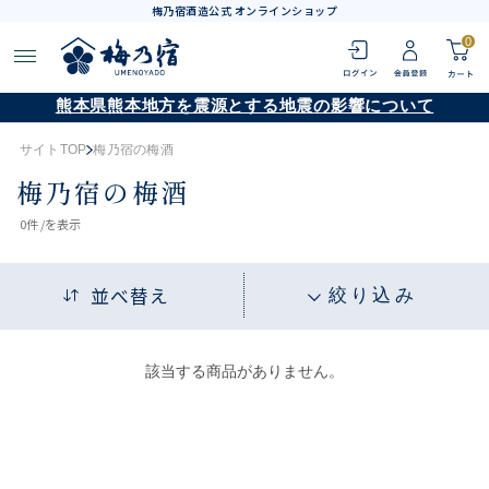
梅乃宿酒造公式 オンラインショップ
0
熊本県熊本地方を震源とする地震の影響について
サイトTOP
梅乃宿の梅酒
梅乃宿の梅酒
0
件 /
を表示
並べ替え
絞り込み
該当する商品がありません。