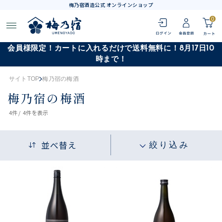
梅乃宿酒造公式 オンラインショップ
0
会員様限定！カートに入れるだけで送料無料に！8月17日10
時まで！
サイトTOP
梅乃宿の梅酒
梅乃宿の梅酒
4
件 /
4件
を表示
並べ替え
絞り込み