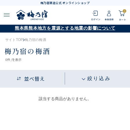
梅乃宿酒造公式 オンラインショップ
0
熊本県熊本地方を震源とする地震の影響について
サイトTOP
梅乃宿の梅酒
梅乃宿の梅酒
0
件 /
を表示
並べ替え
絞り込み
該当する商品がありません。