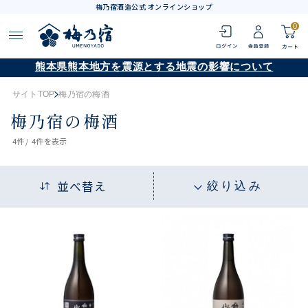
梅乃宿酒造公式 オンラインショップ
0
熊本県熊本地方を震源とする地震の影響について
サイトTOP
梅乃宿の梅酒
梅乃宿の梅酒
4
件 /
4件
を表示
並べ替え
絞り込み