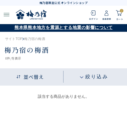
梅乃宿酒造公式 オンラインショップ
0
熊本県熊本地方を震源とする地震の影響について
サイトTOP
梅乃宿の梅酒
梅乃宿の梅酒
0
件 /
を表示
並べ替え
絞り込み
該当する商品がありません。