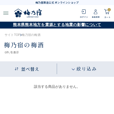
梅乃宿酒造公式 オンラインショップ
0
熊本県熊本地方を震源とする地震の影響について
サイトTOP
梅乃宿の梅酒
梅乃宿の梅酒
0
件 /
を表示
並べ替え
絞り込み
該当する商品がありません。