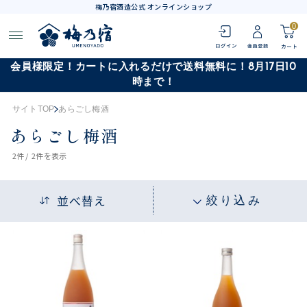
梅乃宿酒造公式 オンラインショップ
0
会員様限定！カートに入れるだけで送料無料に！8月17日10
時まで！
サイトTOP
あらごし梅酒
あらごし梅酒
2
件 /
2件
を表示
並べ替え
絞り込み