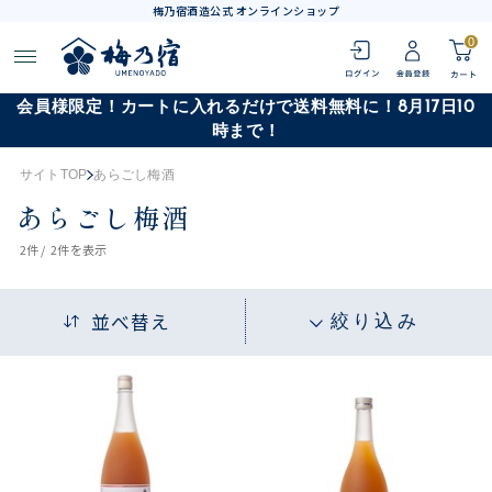
梅乃宿酒造公式 オンラインショップ
0
会員様限定！カートに入れるだけで送料無料に！8月17日10
時まで！
サイトTOP
あらごし梅酒
あらごし梅酒
2
件 /
2件
を表示
並べ替え
絞り込み