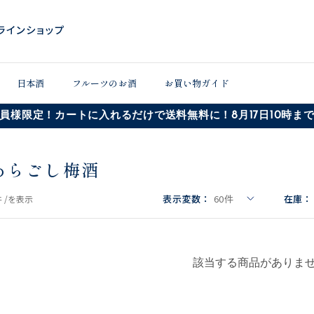
日本酒
フルーツのお酒
お買い物ガイド
員様限定！カートに入れるだけで送料無料に！8月17日10時ま
あらごし梅酒
表示変数：
60
件
在庫：
 /
を表示
該当する商品がありま