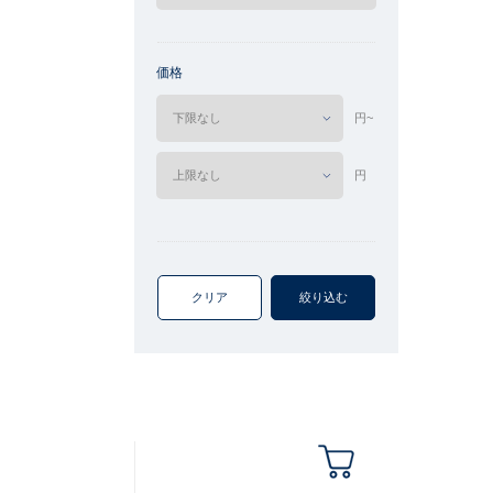
価格
円~
円
クリア
絞り込む