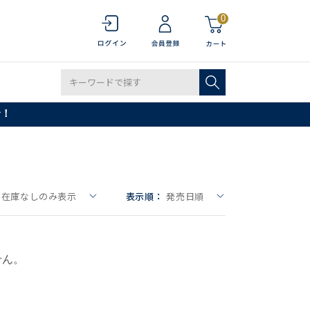
0
で！
在庫なしのみ表示
表示順：
発売日順
せん。