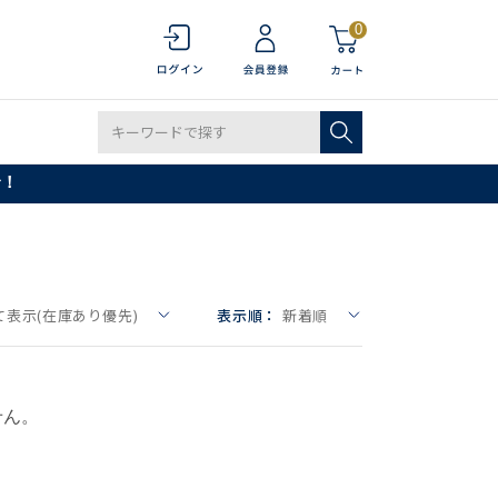
0
で！
て表示(在庫あり優先)
表示順：
新着順
せん。