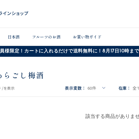
日本酒
フルーツのお酒
お買い物ガイド
員様限定！カートに入れるだけで送料無料に！8月17日10時ま
あらごし梅酒
表示変数：
60
件
在庫：
全
 /
を表示
該当する商品がありま