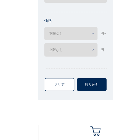
価格
円~
円
クリア
絞り込む