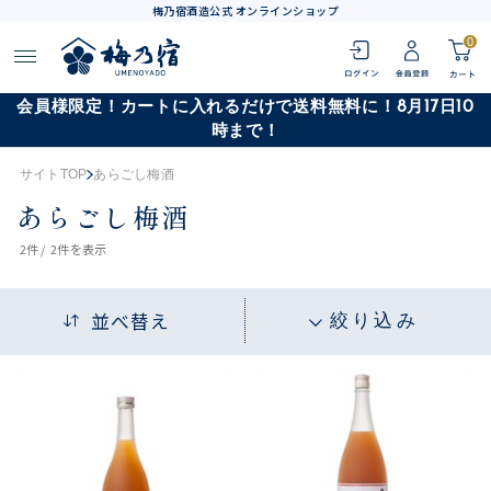
梅乃宿酒造公式 オンラインショップ
0
会員様限定！カートに入れるだけで送料無料に！8月17日10
時まで！
サイトTOP
あらごし梅酒
あらごし梅酒
2
件 /
2件
を表示
並べ替え
絞り込み