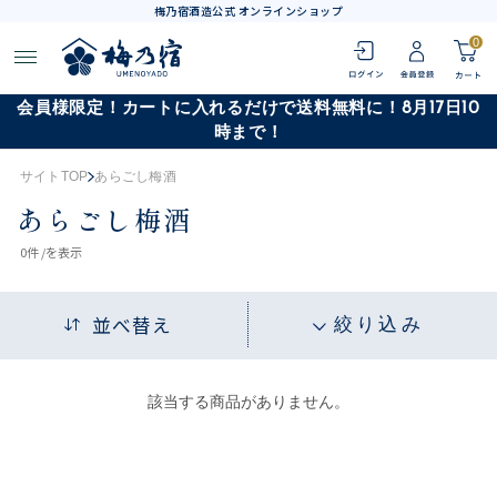
梅乃宿酒造公式 オンラインショップ
0
会員様限定！カートに入れるだけで送料無料に！8月17日10
時まで！
サイトTOP
あらごし梅酒
あらごし梅酒
0
件 /
を表示
並べ替え
絞り込み
該当する商品がありません。