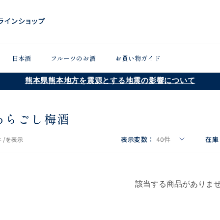
日本酒
フルーツのお酒
お買い物ガイド
熊本県熊本地方を震源とする地震の影響について
あらごし梅酒
表示変数：
40
件
在庫
 /
を表示
該当する商品がありま