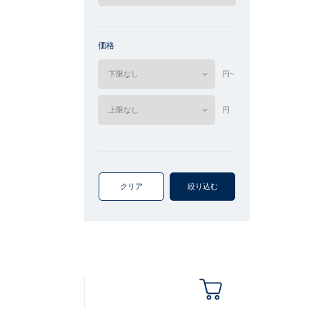
価格
円~
円
クリア
絞り込む