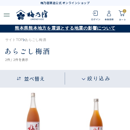
梅乃宿酒造公式 オンラインショップ
0
熊本県熊本地方を震源とする地震の影響について
サイトTOP
あらごし梅酒
あらごし梅酒
2
件 /
2件
を表示
並べ替え
絞り込み