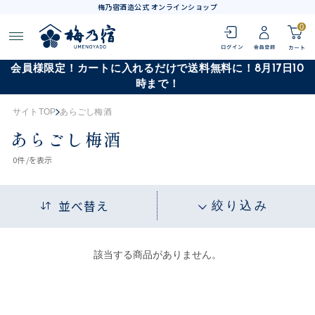
梅乃宿酒造公式 オンラインショップ
0
会員様限定！カートに入れるだけで送料無料に！8月17日10
時まで！
サイトTOP
あらごし梅酒
あらごし梅酒
0
件 /
を表示
並べ替え
絞り込み
該当する商品がありません。