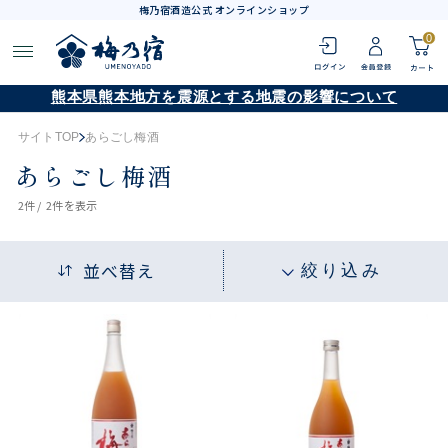
梅乃宿酒造公式 オンラインショップ
0
熊本県熊本地方を震源とする地震の影響について
サイトTOP
あらごし梅酒
あらごし梅酒
2
件 /
2件
を表示
並べ替え
絞り込み