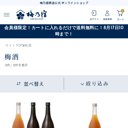
梅乃宿酒造公式 オンラインショップ
0
会員様限定！カートに入れるだけで送料無料に！8月17日10
時まで！
サイトTOP
梅酒
梅酒
8
件 /
8件
を表示
並べ替え
絞り込み