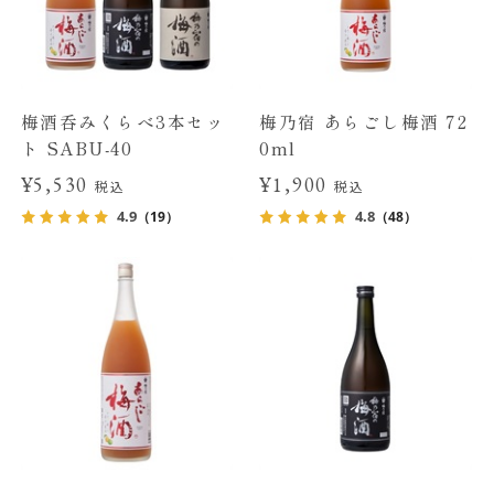
梅酒呑みくらべ3本セッ
梅乃宿 あらごし梅酒 72
ト SABU-40
0ml
¥5,530
¥1,900
税込
税込
4.9
4.8
（19）
（48）