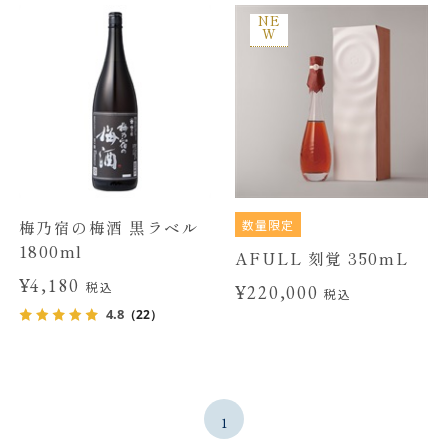
NE
W
数量限定
梅乃宿の梅酒 黒ラベル
1800ml
AFULL 刻覚 350mL
¥4,180
税込
¥220,000
税込
4.8
（22）
1