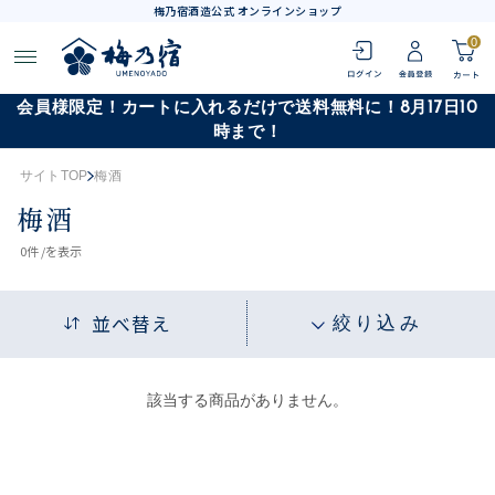
梅乃宿酒造公式 オンラインショップ
0
会員様限定！カートに入れるだけで送料無料に！8月17日10
時まで！
サイトTOP
梅酒
梅酒
0
件 /
を表示
並べ替え
絞り込み
該当する商品がありません。