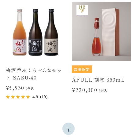
NE
W
数量限定
梅酒呑みくらべ3本セッ
ト SABU-40
AFULL 刻覚 350mL
¥5,530
税込
¥220,000
税込
4.9
（19）
1