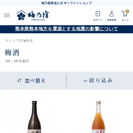
梅乃宿酒造公式 オンラインショップ
0
熊本県熊本地方を震源とする地震の影響について
サイトTOP
梅酒
梅酒
8
件 /
8件
を表示
並べ替え
絞り込み