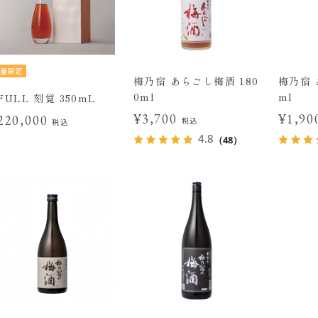
量限定
梅乃宿 あらごし梅酒 180
梅乃宿 
0ml
ml
FULL 刻覚 350mL
¥3,700
¥1,9
220,000
税込
税込
4.8
（48）