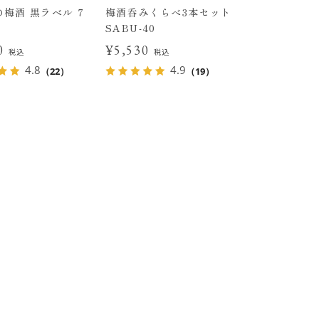
梅酒 黒ラベル 7
梅酒呑みくらべ3本セット
SABU-40
90
¥5,530
税込
税込
4.8
4.9
（22）
（19）