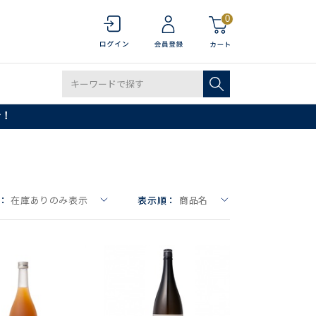
0
で！
：
在庫ありのみ表示
表示順：
商品名