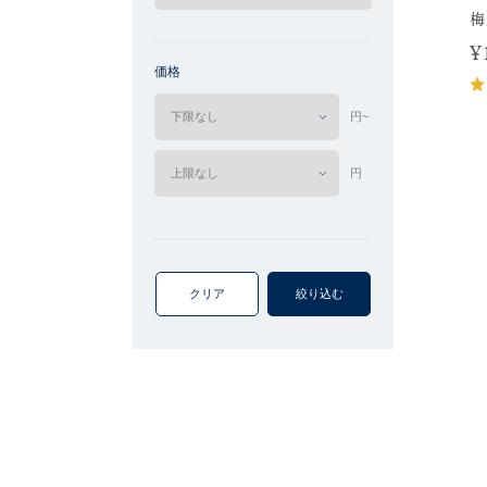
梅
¥
価格
円~
円
クリア
絞り込む