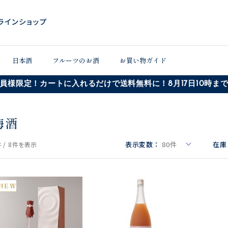
日本酒
フルーツのお酒
お買い物ガイド
員様限定！カートに入れるだけで送料無料に！8月17日10時ま
梅酒
表示変数：
80
件
在庫
 /
8件
を表示
NEW