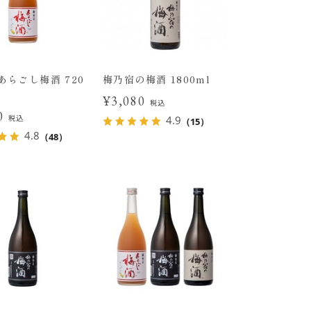
あらごし梅酒 720
梅乃宿の梅酒 1800ml
¥3,080
税込
00
税込
4.9
（15）
4.8
（48）