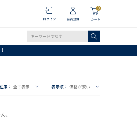
0
で！
在庫：
全て表示
表示順：
価格が安い
せん。