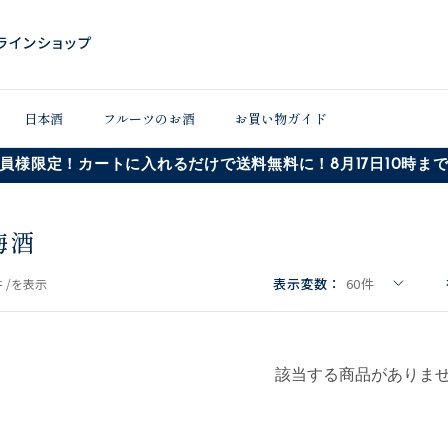
日本酒
フルーツのお酒
お買い物ガイド
員様限定！カートに入れるだけで送料無料に！8月17日10時ま
梅酒
表示変数：
60
件
 /
を表示
該当する商品がありま