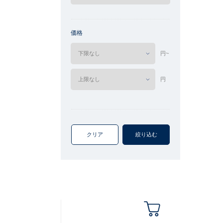
価格
円~
円
クリア
絞り込む