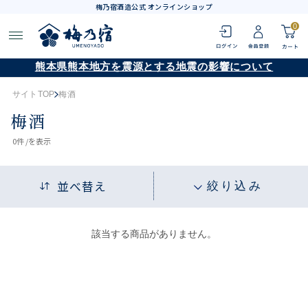
梅乃宿酒造公式 オンラインショップ
0
熊本県熊本地方を震源とする地震の影響について
サイトTOP
梅酒
梅酒
0
件 /
を表示
並べ替え
絞り込み
該当する商品がありません。