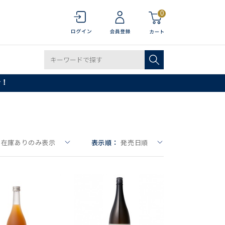
0
で！
在庫ありのみ表示
表示順：
発売日順