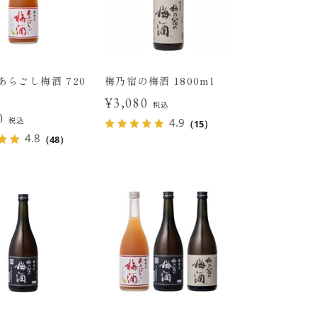
あらごし梅酒 720
梅乃宿の梅酒 1800ml
¥3,080
税込
00
税込
4.9
（15）
4.8
（48）