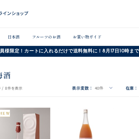
日本酒
フルーツのお酒
お買い物ガイド
員様限定！カートに入れるだけで送料無料に！8月17日10時ま
梅酒
表示変数：
40
件
在庫：
 /
8件
を表示
NEW