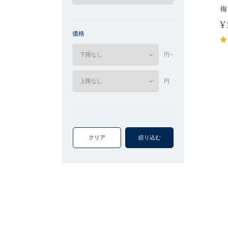
梅
¥
価格
円~
円
クリア
絞り込む