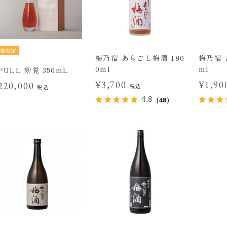
量限定
梅乃宿 あらごし梅酒 180
梅乃宿 
0ml
ml
FULL 刻覚 350mL
¥3,700
¥1,9
220,000
税込
税込
4.8
（48）