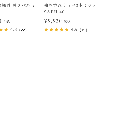
梅酒 黒ラベル 7
梅酒呑みくらべ3本セット
SABU-40
90
¥5,530
税込
税込
4.8
4.9
（22）
（19）