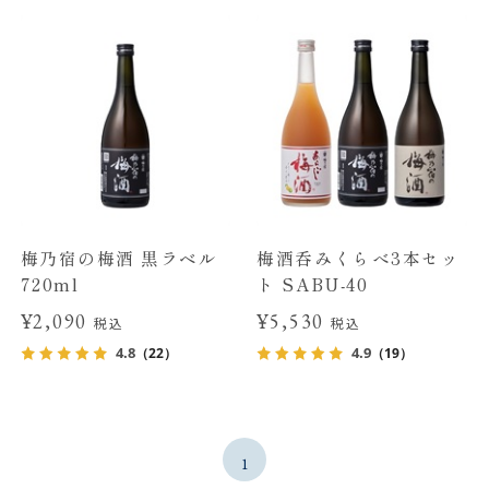
梅乃宿の梅酒 黒ラベル
梅酒呑みくらべ3本セッ
720ml
ト SABU-40
¥2,090
¥5,530
税込
税込
4.8
4.9
（22）
（19）
1