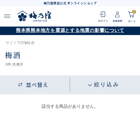
梅乃宿酒造公式 オンラインショップ
0
熊本県熊本地方を震源とする地震の影響について
サイトTOP
梅酒
梅酒
0
件 /
を表示
並べ替え
絞り込み
該当する商品がありません。