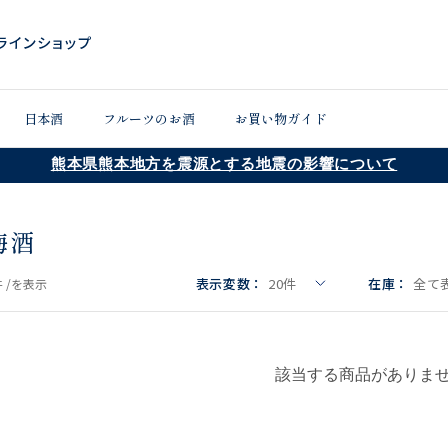
日本酒
フルーツのお酒
お買い物ガイド
熊本県熊本地方を震源とする地震の影響について
梅酒
表示変数：
20
件
在庫：
全て
 /
を表示
該当する商品がありま