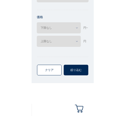
価格
円~
円
クリア
絞り込む