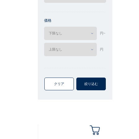
価格
円~
円
クリア
絞り込む