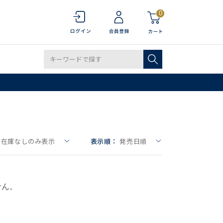
0
在庫なしのみ表示
表示順：
発売日順
せん。