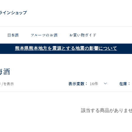
日本酒
フルーツのお酒
お買い物ガイド
熊本県熊本地方を震源とする地震の影響について
梅酒
表示変数：
16
件
在庫：
 /
を表示
該当する商品がありま