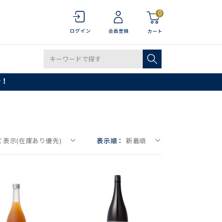
0
で！
て表示(在庫あり優先)
表示順：
新着順