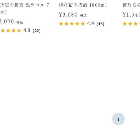
乃宿の梅酒 黒ラベル 7
梅乃宿の梅酒 1800ml
梅乃宿の
0ml
¥3,080
¥1,5
税込
2,090
税込
4.9
（15）
4.8
（22）
1