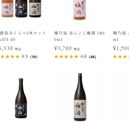
酒呑みくらべ3本セット
梅乃宿 あらごし梅酒 180
梅乃宿 
ABU-40
0ml
ml
5,530
¥3,700
¥1,9
税込
税込
4.9
4.8
（19）
（48）