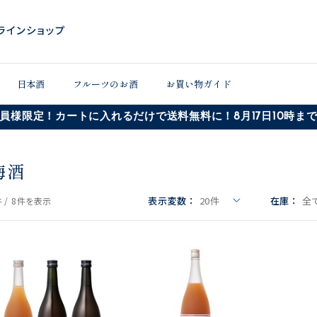
日本酒
フルーツのお酒
お買い物ガイド
員様限定！カートに入れるだけで送料無料に！8月17日10時ま
梅酒
表示変数：
20
件
在庫：
全
 /
8件
を表示