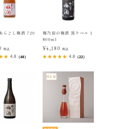
あらごし梅酒 720
梅乃宿の梅酒 黒ラベル 1
800ml
00
¥4,180
税込
税込
4.8
4.8
（48）
（22）
NEW