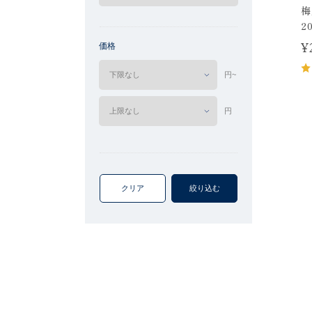
梅
2
¥
価格
円~
円
クリア
絞り込む