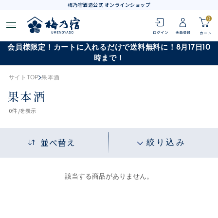
梅乃宿酒造公式 オンラインショップ
0
会員様限定！カートに入れるだけで送料無料に！8月17日10
時まで！
サイトTOP
果本酒
果本酒
0
件 /
を表示
並べ替え
絞り込み
該当する商品がありません。