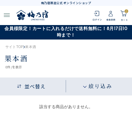
梅乃宿酒造公式 オンラインショップ
0
会員様限定！カートに入れるだけで送料無料に！8月17日10
時まで！
サイトTOP
果本酒
果本酒
0
件 /
を表示
並べ替え
絞り込み
該当する商品がありません。