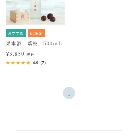
おすすめ
EC限定
果本酒 茘枝 500mL
¥3,850
税込
4.9
（7）
1