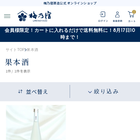
梅乃宿酒造公式 オンラインショップ
0
会員様限定！カートに入れるだけで送料無料に！8月17日10
時まで！
サイトTOP
果本酒
果本酒
1
件 /
1件
を表示
並べ替え
絞り込み