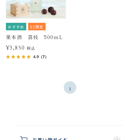
おすすめ
EC限定
果本酒 茘枝 500mL
¥3,850
税込
4.9
（7）
1
お買い物ガイド