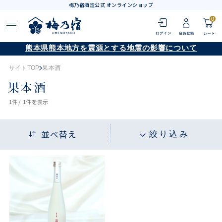
梅乃宿酒造公式 オンラインショップ
0
熊本県熊本地方を震源とする地震の影響について
サイトTOP
果本酒
果本酒
1
件 /
1件
を表示
並べ替え
絞り込み