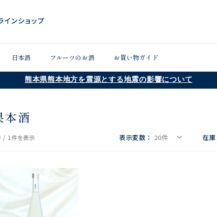
日本酒
フルーツのお酒
お買い物ガイド
熊本県熊本地方を震源とする地震の影響について
果本酒
表示変数：
20
件
在庫
 /
1件
を表示