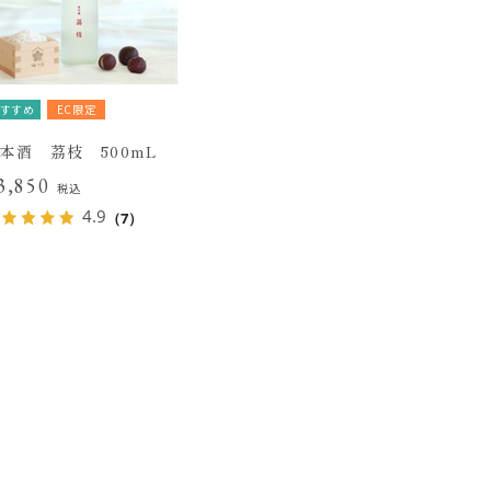
すすめ
EC限定
本酒 茘枝 500mL
3,850
税込
4.9
（7）