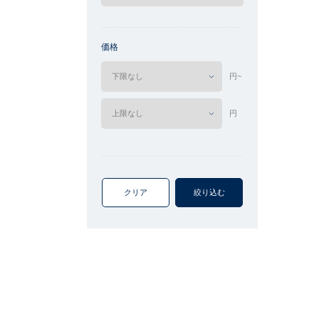
価格
円~
円
クリア
絞り込む