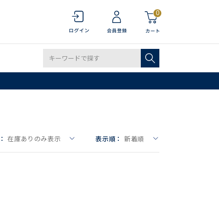
0
：
在庫ありのみ表示
表示順：
新着順