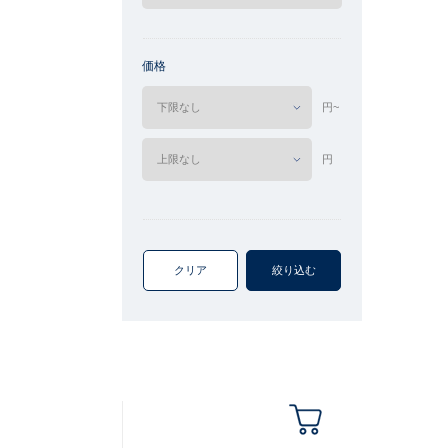
価格
円~
円
クリア
絞り込む