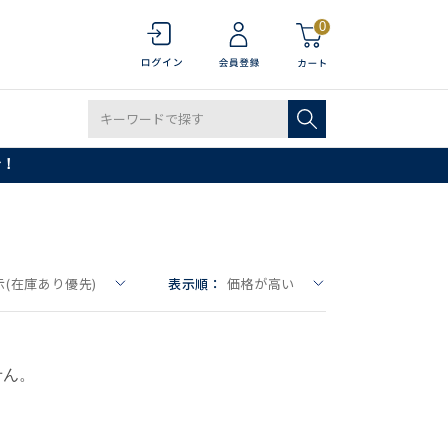
0
で！
(在庫あり優先)
表示順：
価格が高い
せん。