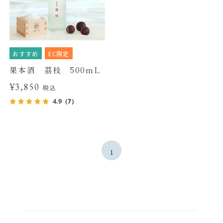
おすすめ
EC限定
果本酒 茘枝 500mL
¥3,850
税込
4.9
（7）
1