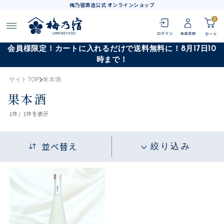
梅乃宿酒造公式 オンラインショップ
0
会員様限定！カートに入れるだけで送料無料に！8月17日10
時まで！
サイトTOP
果本酒
果本酒
1
件 /
1件
を表示
並べ替え
絞り込み