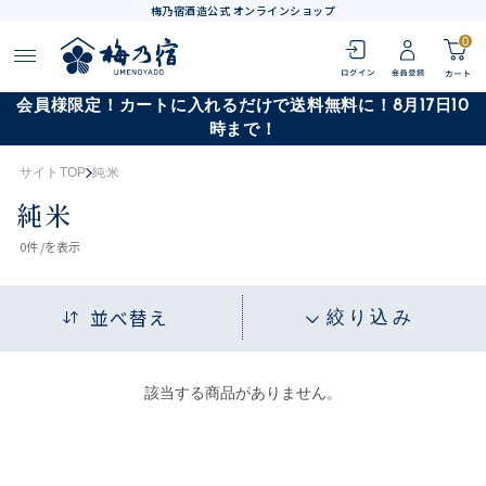
梅乃宿酒造公式 オンラインショップ
0
会員様限定！カートに入れるだけで送料無料に！8月17日10
時まで！
サイトTOP
純米
純米
0
件 /
を表示
並べ替え
絞り込み
該当する商品がありません。