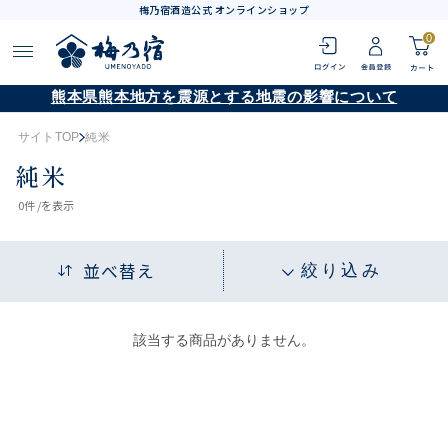
梅乃宿酒造公式 オンラインショップ
0
熊本県熊本地方を震源とする地震の影響について
サイトTOP
純米
純米
0
件 /
を表示
並べ替え
絞り込み
該当する商品がありません。