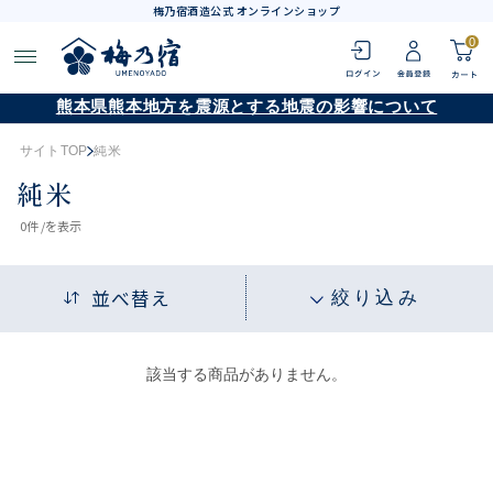
梅乃宿酒造公式 オンラインショップ
0
熊本県熊本地方を震源とする地震の影響について
サイトTOP
純米
純米
0
件 /
を表示
並べ替え
絞り込み
該当する商品がありません。