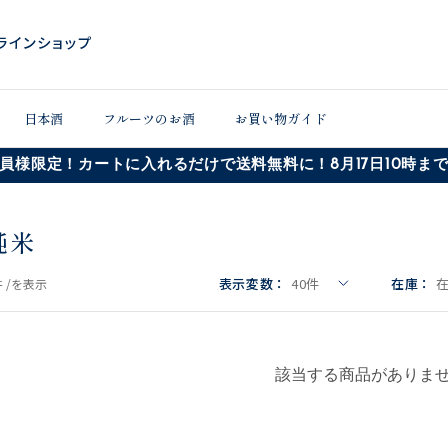
日本酒
フルーツのお酒
お買い物ガイド
員様限定！カートに入れるだけで送料無料に！8月17日10時ま
純米
表示変数：
40
件
在庫：
 /
を表示
該当する商品がありま