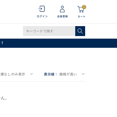
0
で！
在庫なしのみ表示
表示順：
価格が高い
せん。