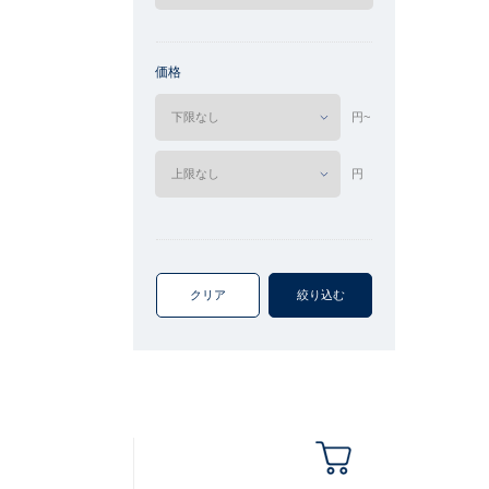
価格
円~
円
クリア
絞り込む